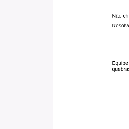
Não cha
Resolve
Equipe 
quebras