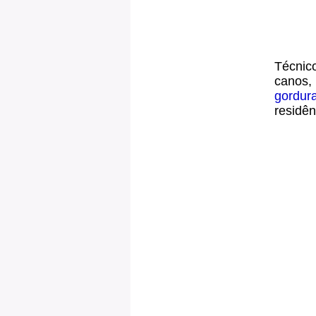
Técnico
canos,
gordur
residên