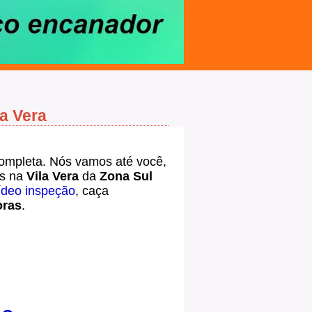
a Vera
ompleta. Nós vamos até você,
es na
Vila Vera
da
Zona Sul
ídeo inspeção
, caça
oras
.