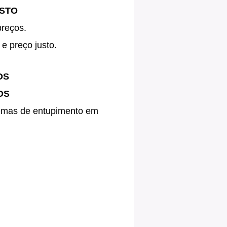
USTO
preços.
e preço justo.
OS
OS
blemas de entupimento em