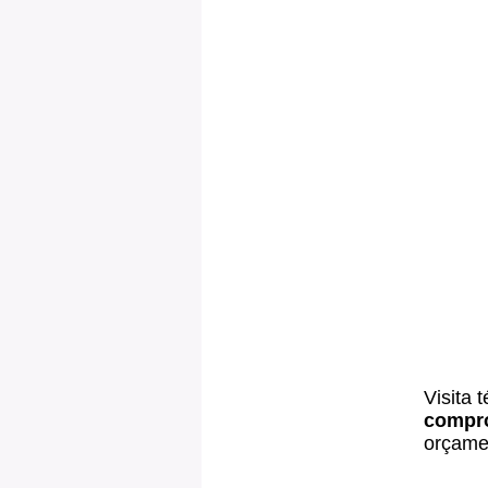
Visita 
compr
orçamen