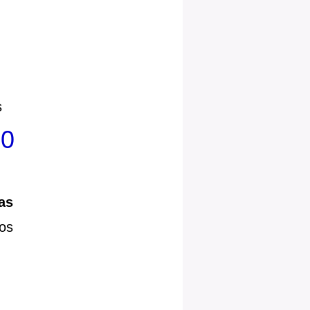
s
00
as
os