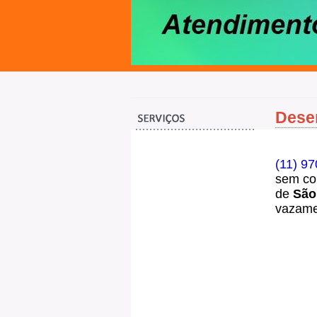
Desen
(11) 9
sem co
de
São
vazame