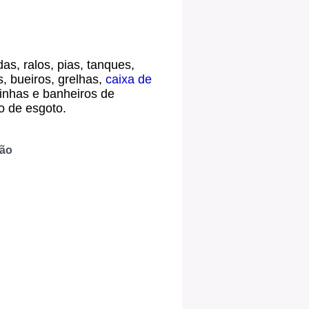
as, ralos, pias, tanques,
s, bueiros, grelhas,
caixa de
inhas e banheiros de
o de esgoto.
ção