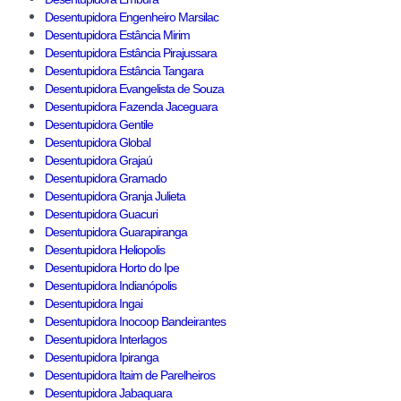
Desentupidora Engenheiro Marsilac
Desentupidora Estância Mirim
Desentupidora Estância Pirajussara
Desentupidora Estância Tangara
Desentupidora Evangelista de Souza
Desentupidora Fazenda Jaceguara
Desentupidora Gentile
Desentupidora Global
Desentupidora Grajaú
Desentupidora Gramado
Desentupidora Granja Julieta
Desentupidora Guacuri
Desentupidora Guarapiranga
Desentupidora Heliopolis
Desentupidora Horto do Ipe
Desentupidora Indianópolis
Desentupidora Ingai
Desentupidora Inocoop Bandeirantes
Desentupidora Interlagos
Desentupidora Ipiranga
Desentupidora Itaim de Parelheiros
Desentupidora Jabaquara