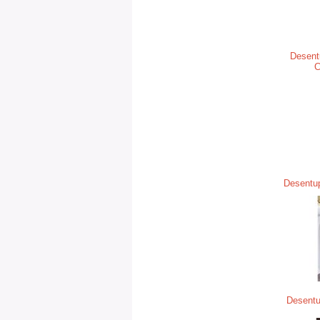
Desent
C
Desentup
Desentu