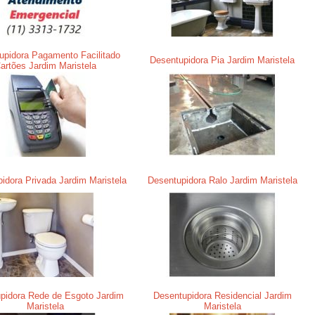
upidora Pagamento Facilitado
Desentupidora Pia Jardim Maristela
artões Jardim Maristela
idora Privada Jardim Maristela
Desentupidora Ralo Jardim Maristela
pidora Rede de Esgoto Jardim
Desentupidora Residencial Jardim
Maristela
Maristela