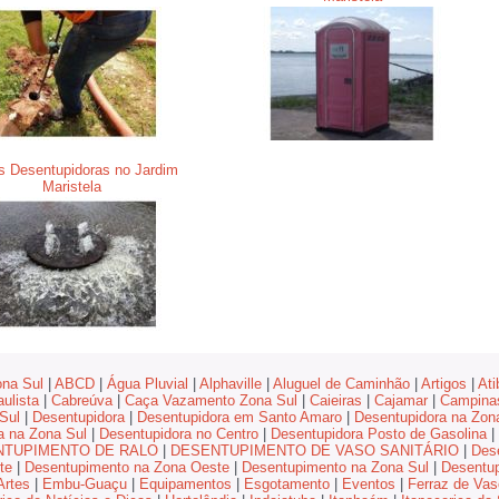
s Desentupidoras no Jardim
Maristela
na Sul
|
ABCD
|
Água Pluvial
|
Alphaville
|
Aluguel de Caminhão
|
Artigos
|
Ati
ulista
|
Cabreúva
|
Caça Vazamento Zona Sul
|
Caieiras
|
Cajamar
|
Campina
Sul
|
Desentupidora
|
Desentupidora em Santo Amaro
|
Desentupidora na Zon
a na Zona Sul
|
Desentupidora no Centro
|
Desentupidora Posto de Gasolina
|
NTUPIMENTO DE RALO
|
DESENTUPIMENTO DE VASO SANITÁRIO
|
Des
te
|
Desentupimento na Zona Oeste
|
Desentupimento na Zona Sul
|
Desentup
rtes
|
Embu-Guaçu
|
Equipamentos
|
Esgotamento
|
Eventos
|
Ferraz de Vas