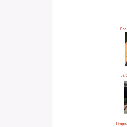
Enca
Jar
Limpez