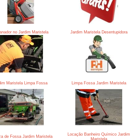
nador no Jardim Maristela
Jardim Maristela Desentupidora
dim Maristela Limpa Fossa
Limpa Fossa Jardim Maristela
Locação Banheiro Químico Jardim
a de Fossa Jardim Maristela
Maristela