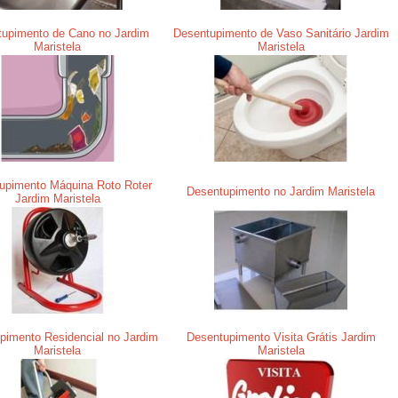
upimento de Cano no Jardim
Desentupimento de Vaso Sanitário Jardim
Maristela
Maristela
upimento Máquina Roto Roter
Desentupimento no Jardim Maristela
Jardim Maristela
pimento Residencial no Jardim
Desentupimento Visita Grátis Jardim
Maristela
Maristela