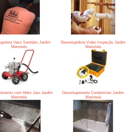
upidora Vaso Sanitário Jardim
Desentupidora Vídeo Inspeção Jardim
Maristela
Maristela
pimento com Hidro Jato Jardim
Desentupimento Condomínio Jardim
Maristela
Maristela