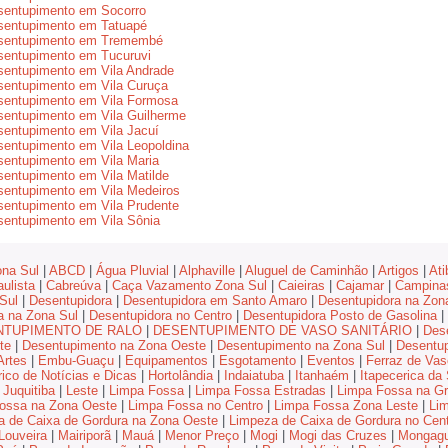
sentupimento em Socorro
sentupimento em Tatuapé
sentupimento em Tremembé
sentupimento em Tucuruvi
entupimento em Vila Andrade
entupimento em Vila Curuça
sentupimento em Vila Formosa
entupimento em Vila Guilherme
entupimento em Vila Jacuí
entupimento em Vila Leopoldina
entupimento em Vila Maria
entupimento em Vila Matilde
entupimento em Vila Medeiros
entupimento em Vila Prudente
entupimento em Vila Sônia
na Sul
|
ABCD
|
Água Pluvial
|
Alphaville
|
Aluguel de Caminhão
|
Artigos
|
Ati
ulista
|
Cabreúva
|
Caça Vazamento Zona Sul
|
Caieiras
|
Cajamar
|
Campina
Sul
|
Desentupidora
|
Desentupidora em Santo Amaro
|
Desentupidora na Zon
a na Zona Sul
|
Desentupidora no Centro
|
Desentupidora Posto de Gasolina
|
NTUPIMENTO DE RALO
|
DESENTUPIMENTO DE VASO SANITÁRIO
|
Des
te
|
Desentupimento na Zona Oeste
|
Desentupimento na Zona Sul
|
Desentup
rtes
|
Embu-Guaçu
|
Equipamentos
|
Esgotamento
|
Eventos
|
Ferraz de Vas
rico de Notícias e Dicas
|
Hortolândia
|
Indaiatuba
|
Itanhaém
|
Itapecerica da 
Juquitiba
|
Leste
|
Limpa Fossa
|
Limpa Fossa Estradas
|
Limpa Fossa na Gr
ossa na Zona Oeste
|
Limpa Fossa no Centro
|
Limpa Fossa Zona Leste
|
Li
a de Caixa de Gordura na Zona Oeste
|
Limpeza de Caixa de Gordura no Cent
Louveira
|
Mairiporã
|
Mauá
|
Menor Preço
|
Mogi
|
Mogi das Cruzes
|
Mongag