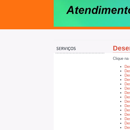
Dese
Clique na
De
De
De
Des
Des
Des
Des
Des
Des
Des
De
De
Des
De
Des