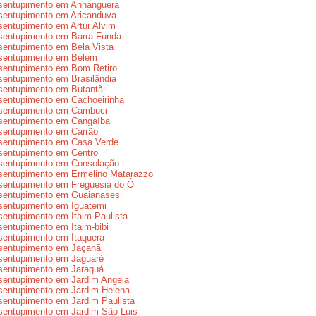
sentupimento em Anhanguera
sentupimento em Aricanduva
entupimento em Artur Alvim
sentupimento em Barra Funda
entupimento em Bela Vista
sentupimento em Belém
sentupimento em Bom Retiro
entupimento em Brasilândia
sentupimento em Butantã
entupimento em Cachoeirinha
sentupimento em Cambuci
sentupimento em Cangaíba
sentupimento em Carrão
sentupimento em Casa Verde
sentupimento em Centro
sentupimento em Consolação
sentupimento em Ermelino Matarazzo
sentupimento em Freguesia do Ó
sentupimento em Guaianases
sentupimento em Iguatemi
entupimento em Itaim Paulista
entupimento em Itaim-bibi
entupimento em Itaquera
sentupimento em Jaçanã
sentupimento em Jaguaré
sentupimento em Jaraguá
sentupimento em Jardim Angela
sentupimento em Jardim Helena
entupimento em Jardim Paulista
entupimento em Jardim São Luis