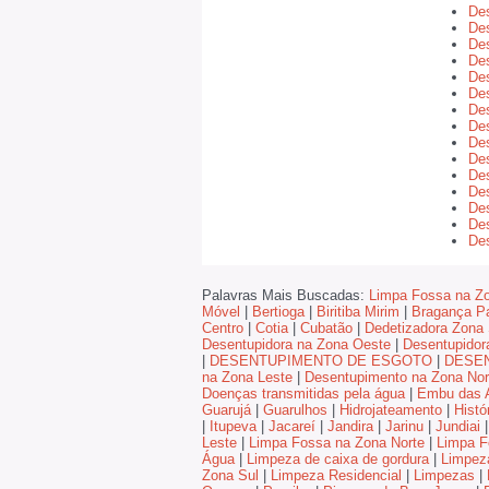
De
De
De
De
Des
Des
De
Des
Des
Des
Des
Des
Des
Des
Des
Palavras Mais Buscadas:
Limpa Fossa na Zo
Móvel
|
Bertioga
|
Biritiba Mirim
|
Bragança Pa
Centro
|
Cotia
|
Cubatão
|
Dedetizadora Zona 
Desentupidora na Zona Oeste
|
Desentupidor
|
DESENTUPIMENTO DE ESGOTO
|
DESE
na Zona Leste
|
Desentupimento na Zona Nor
Doenças transmitidas pela água
|
Embu das A
Guarujá
|
Guarulhos
|
Hidrojateamento
|
Histó
|
Itupeva
|
Jacareí
|
Jandira
|
Jarinu
|
Jundiai
|
Leste
|
Limpa Fossa na Zona Norte
|
Limpa F
Água
|
Limpeza de caixa de gordura
|
Limpez
Zona Sul
|
Limpeza Residencial
|
Limpezas
|