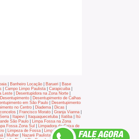
baia
|
Banheiro Locação
|
Barueri
|
Base
s
|
Campo Limpo Paulista
|
Carapicuiba
|
a Leste
|
Desentupidora na Zona Norte
|
Desentupimento
|
Desentupimento de Calhas
entupimento em São Paulo
|
Desentupimento
imento no Centro
|
Diadema
|
Dicas
|
concelos
|
Francisco Morato
|
Granja Vianna
|
Serra
|
Itapevi
|
Itaquaquecetuba
|
Itatiba
|
Itú
ande São Paulo
|
Limpa Fossa na Zona
mpa Fossa Zona Sul
|
Limpadora de Caixa de
ro
|
Limpeza de Fossa
|
Limpeza de fossa na
uá
|
Mulher
|
Nazaré Paulista
|
Obras
|