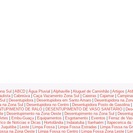
na Sul
|
ABCD
|
Água Pluvial
|
Alphaville
|
Aluguel de Caminhão
|
Artigos
|
Ati
ulista
|
Cabreúva
|
Caça Vazamento Zona Sul
|
Caieiras
|
Cajamar
|
Campina
Sul
|
Desentupidora
|
Desentupidora em Santo Amaro
|
Desentupidora na Zon
a na Zona Sul
|
Desentupidora no Centro
|
Desentupidora Posto de Gasolina
|
NTUPIMENTO DE RALO
|
DESENTUPIMENTO DE VASO SANITÁRIO
|
Des
te
|
Desentupimento na Zona Oeste
|
Desentupimento na Zona Sul
|
Desentup
rtes
|
Embu-Guaçu
|
Equipamentos
|
Esgotamento
|
Eventos
|
Ferraz de Vas
rico de Notícias e Dicas
|
Hortolândia
|
Indaiatuba
|
Itanhaém
|
Itapecerica da 
Juquitiba
|
Leste
|
Limpa Fossa
|
Limpa Fossa Estradas
|
Limpa Fossa na Gr
ossa na Zona Oeste
|
Limpa Fossa no Centro
|
Limpa Fossa Zona Leste
|
Li