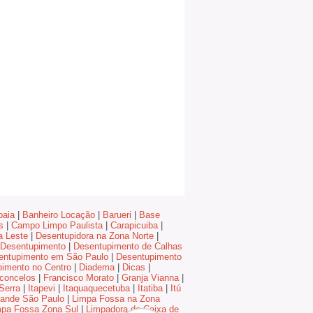
baia
|
Banheiro Locação
|
Barueri
|
Base
s
|
Campo Limpo Paulista
|
Carapicuiba
|
a Leste
|
Desentupidora na Zona Norte
|
Desentupimento
|
Desentupimento de Calhas
entupimento em São Paulo
|
Desentupimento
imento no Centro
|
Diadema
|
Dicas
|
concelos
|
Francisco Morato
|
Granja Vianna
|
Serra
|
Itapevi
|
Itaquaquecetuba
|
Itatiba
|
Itú
ande São Paulo
|
Limpa Fossa na Zona
mpa Fossa Zona Sul
|
Limpadora de Caixa de