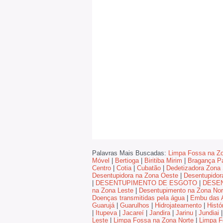
Palavras Mais Buscadas:
Limpa Fossa na Zo
Móvel
|
Bertioga
|
Biritiba Mirim
|
Bragança Pa
Centro
|
Cotia
|
Cubatão
|
Dedetizadora Zona 
Desentupidora na Zona Oeste
|
Desentupidor
|
DESENTUPIMENTO DE ESGOTO
|
DESE
na Zona Leste
|
Desentupimento na Zona Nor
Doenças transmitidas pela água
|
Embu das A
Guarujá
|
Guarulhos
|
Hidrojateamento
|
Histó
|
Itupeva
|
Jacareí
|
Jandira
|
Jarinu
|
Jundiai
|
Leste
|
Limpa Fossa na Zona Norte
|
Limpa F