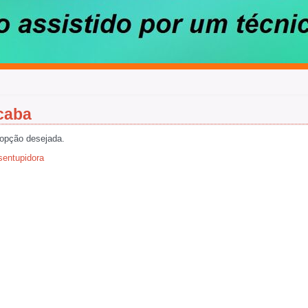
caba
 opção desejada.
entupidora