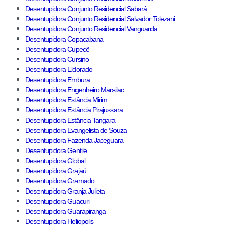
Desentupidora Conjunto Residencial Sabará
Desentupidora Conjunto Residencial Salvador Tolezani
Desentupidora Conjunto Residencial Vanguarda
Desentupidora Copacabana
Desentupidora Cupecê
Desentupidora Cursino
Desentupidora Eldorado
Desentupidora Embura
Desentupidora Engenheiro Marsilac
Desentupidora Estância Mirim
Desentupidora Estância Pirajussara
Desentupidora Estância Tangara
Desentupidora Evangelista de Souza
Desentupidora Fazenda Jaceguara
Desentupidora Gentile
Desentupidora Global
Desentupidora Grajaú
Desentupidora Gramado
Desentupidora Granja Julieta
Desentupidora Guacuri
Desentupidora Guarapiranga
Desentupidora Heliopolis