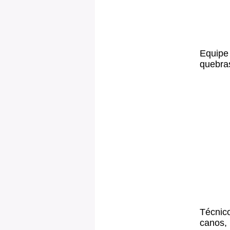
Equipe 
quebras
Técnico
canos,