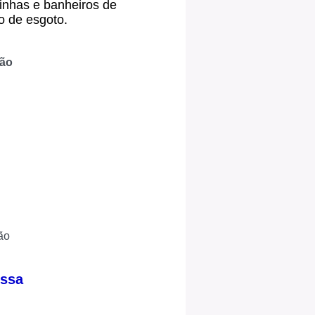
inhas e banheiros de
o de esgoto.
ção
ão
ossa