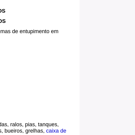
OS
OS
blemas de entupimento em
as, ralos, pias, tanques,
s, bueiros, grelhas,
caixa de