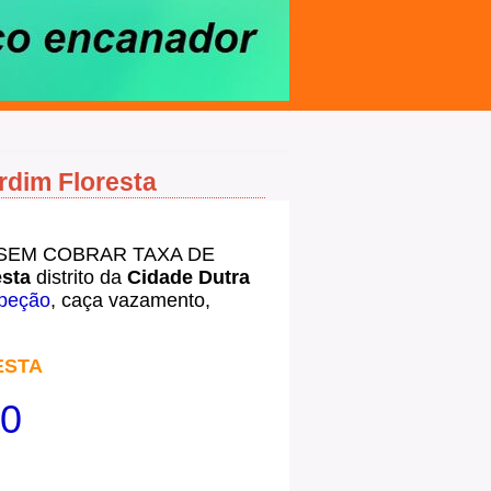
rdim Floresta
, SEM COBRAR TAXA DE
esta
distrito da
Cidade Dutra
speção
, caça vazamento,
ESTA
00