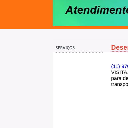
Desen
(11) 9
VISITA
para d
transpo