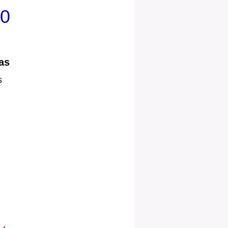
00
as
s