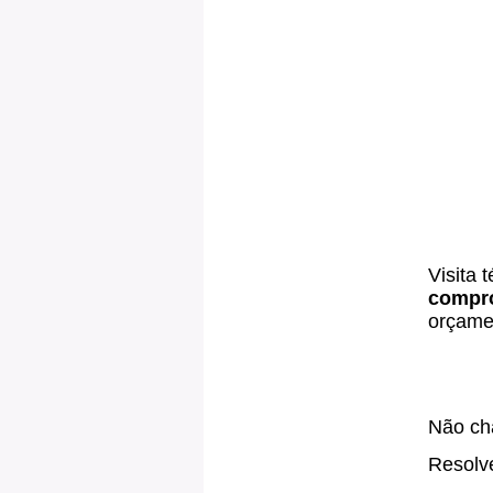
Visita 
compr
orçamen
Não cha
Resolve