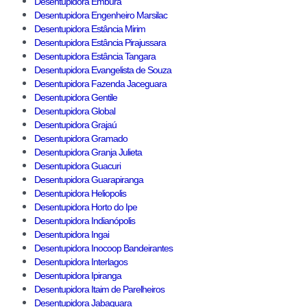
Desentupidora Embura
Desentupidora Engenheiro Marsilac
Desentupidora Estância Mirim
Desentupidora Estância Pirajussara
Desentupidora Estância Tangara
Desentupidora Evangelista de Souza
Desentupidora Fazenda Jaceguara
Desentupidora Gentile
Desentupidora Global
Desentupidora Grajaú
Desentupidora Gramado
Desentupidora Granja Julieta
Desentupidora Guacuri
Desentupidora Guarapiranga
Desentupidora Heliopolis
Desentupidora Horto do Ipe
Desentupidora Indianópolis
Desentupidora Ingai
Desentupidora Inocoop Bandeirantes
Desentupidora Interlagos
Desentupidora Ipiranga
Desentupidora Itaim de Parelheiros
Desentupidora Jabaquara