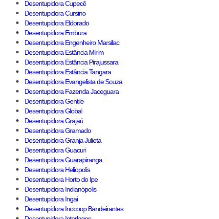
Desentupidora Cupecê
Desentupidora Cursino
Desentupidora Eldorado
Desentupidora Embura
Desentupidora Engenheiro Marsilac
Desentupidora Estância Mirim
Desentupidora Estância Pirajussara
Desentupidora Estância Tangara
Desentupidora Evangelista de Souza
Desentupidora Fazenda Jaceguara
Desentupidora Gentile
Desentupidora Global
Desentupidora Grajaú
Desentupidora Gramado
Desentupidora Granja Julieta
Desentupidora Guacuri
Desentupidora Guarapiranga
Desentupidora Heliopolis
Desentupidora Horto do Ipe
Desentupidora Indianópolis
Desentupidora Ingai
Desentupidora Inocoop Bandeirantes
Desentupidora Interlagos