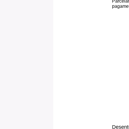
Parcelam
pagamen
Desent