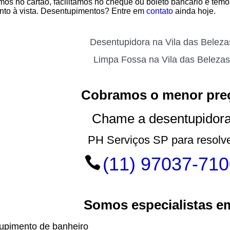
os no cartão, facilitamos no cheque ou boleto bancário e tem
to à vista. Desentupimentos? Entre em
contato
ainda hoje.
Desentupidora na Vila das Beleza
Limpa Fossa na Vila das Belezas
Cobramos o menor pre
Chame a desentupidor
PH Serviços SP para resolv
(11) 97037-710
Somos especialistas e
upimento de banheiro