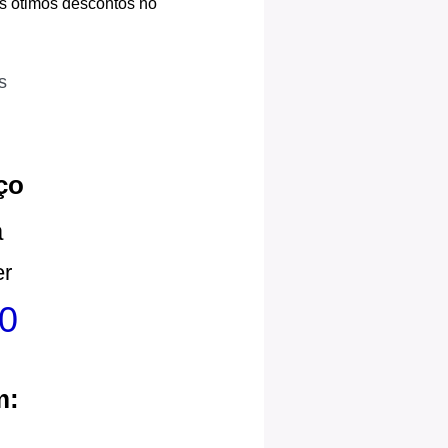
os ótimos descontos no
s
ço
a
er
0
m: