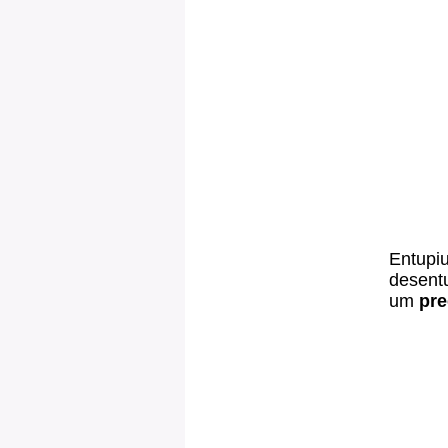
Entupiu
desentu
um
pre