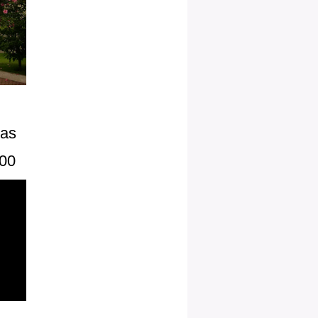
zas
100