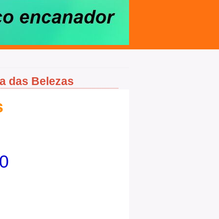
la das Belezas
s
0