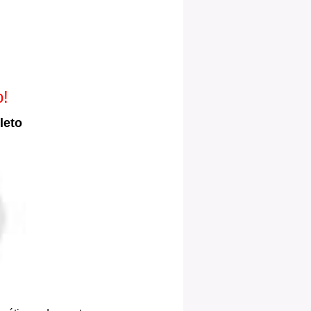
o!
leto