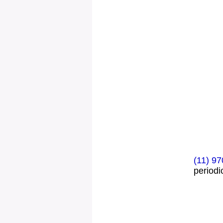
(11) 9
period