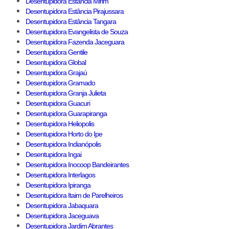
Desentupidora Estância Mirim
Desentupidora Estância Pirajussara
Desentupidora Estância Tangara
Desentupidora Evangelista de Souza
Desentupidora Fazenda Jaceguara
Desentupidora Gentile
Desentupidora Global
Desentupidora Grajaú
Desentupidora Gramado
Desentupidora Granja Julieta
Desentupidora Guacuri
Desentupidora Guarapiranga
Desentupidora Heliopolis
Desentupidora Horto do Ipe
Desentupidora Indianópolis
Desentupidora Ingai
Desentupidora Inocoop Bandeirantes
Desentupidora Interlagos
Desentupidora Ipiranga
Desentupidora Itaim de Parelheiros
Desentupidora Jabaquara
Desentupidora Jaceguava
Desentupidora Jardim Abrantes