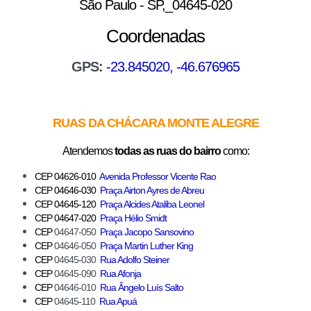
São Paulo - SP,_04645-020
Coordenadas
GPS:
-23.845020, -46.676965
RUAS DA CHÁCARA MONTE ALEGRE
Atendemos
todas as ruas do bairro
como:
CEP 04626-010
Avenida Professor Vicente Rao
CEP 04646-030
Praça Airton Ayres de Abreu
CEP 04645-120
Praça Alcides Ataliba Leonel
CEP 04647-020
Praça Hélio Smidt
CEP
04647-050
Praça Jacopo Sansovino
CEP
04646-050
Praça Martin Luther King
CEP
04645-030
Rua Adolfo Steiner
CEP
04645-090
Rua Afonja
CEP
04646-010
Rua Ângelo Luís Salto
CEP
04645-110
Rua Apuá