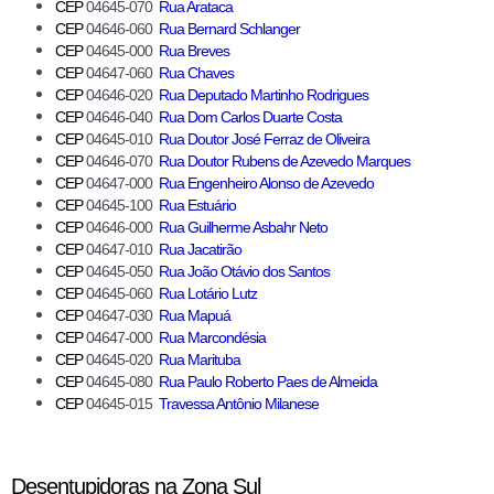
CEP
04645-070
Rua Arataca
CEP
04646-060
Rua Bernard Schlanger
CEP
04645-000
Rua Breves
CEP
04647-060
Rua Chaves
CEP
04646-020
Rua Deputado Martinho Rodrigues
CEP
04646-040
Rua Dom Carlos Duarte Costa
CEP
04645-010
Rua Doutor José Ferraz de Oliveira
CEP
04646-070
Rua Doutor Rubens de Azevedo Marques
CEP
04647-000
Rua Engenheiro Alonso de Azevedo
CEP
04645-100
Rua Estuário
CEP
04646-000
Rua Guilherme Asbahr Neto
CEP
04647-010
Rua Jacatirão
CEP
04645-050
Rua João Otávio dos Santos
CEP
04645-060
Rua Lotário Lutz
CEP
04647-030
Rua Mapuá
CEP
04647-000
Rua Marcondésia
CEP
04645-020
Rua Marituba
CEP
04645-080
Rua Paulo Roberto Paes de Almeida
CEP
04645-015
Travessa Antônio Milanese
Desentupidoras na Zona Sul