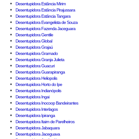
Desentupidora Estância Mirim
Desentupidora Estância Pirajussara
Desentupidora Estância Tangara
Desentupidora Evangelista de Souza
Desentupidora Fazenda Jaceguara
Desentupidora Gentile
Desentupidora Global
Desentupidora Grajaú
Desentupidora Gramado
Desentupidora Granja Julieta
Desentupidora Guacuri
Desentupidora Guarapiranga
Desentupidora Heliopolis
Desentupidora Horto do Ipe
Desentupidora Indianópolis
Desentupidora Ingai
Desentupidora Inocoop Bandeirantes
Desentupidora Interlagos
Desentupidora Ipiranga
Desentupidora Itaim de Parelheiros
Desentupidora Jabaquara
Desentupidora Jaceguava