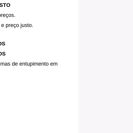
USTO
preços.
e preço justo.
OS
OS
blemas de entupimento em