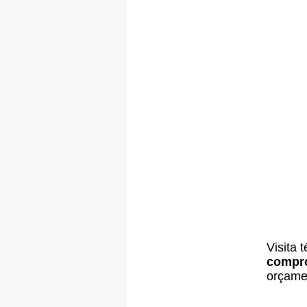
Visita 
compr
orçamen