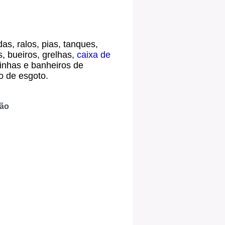
as, ralos, pias, tanques,
s, bueiros, grelhas,
caixa de
inhas e banheiros de
o de esgoto.
ção