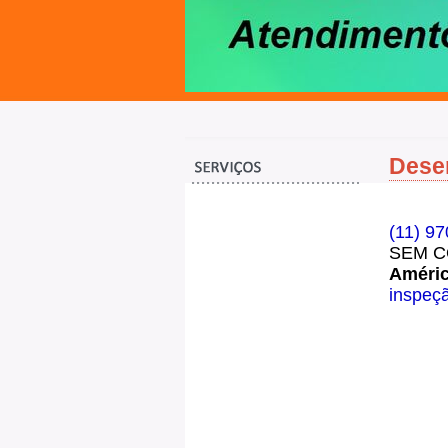
Desen
(11) 9
SEM CO
Améri
inspeç