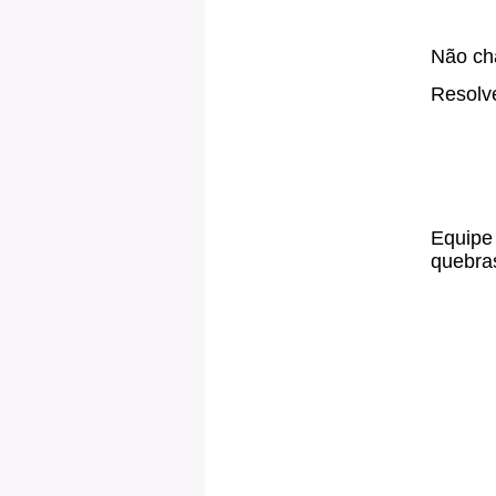
Não cha
Resolve
Equipe 
quebras