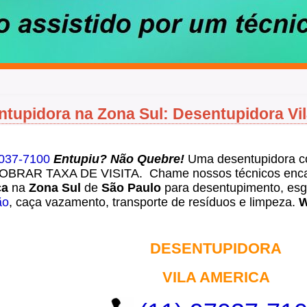
tupidora na Zona Sul: Desentupidora Vi
7037-7100
Entupiu? Não Quebre!
Uma desentupidora c
BRAR TAXA DE VISITA. Chame nossos técnicos enca
ca
na
Zona Sul
de
São Paulo
para desentupimento, esgo
ão
, caça vazamento, transporte de resíduos e limpeza.
W
DESENTUPIDORA
VILA AMERICA