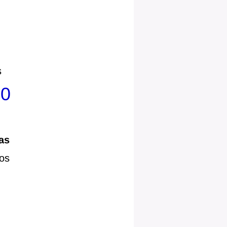
s
00
as
os