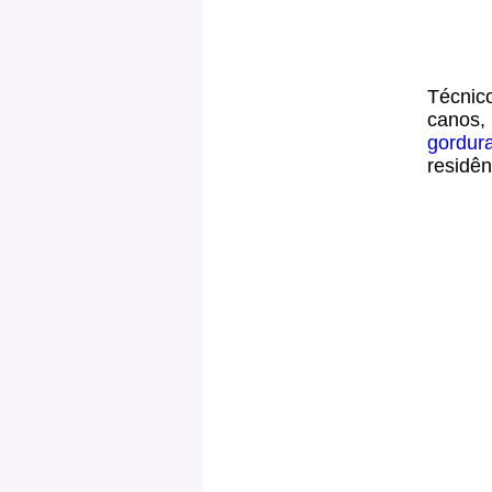
Técnico
canos,
gordur
residên