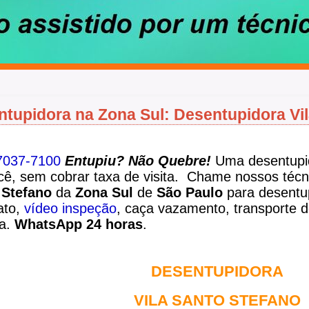
tupidora na Zona Sul: Desentupidora Vil
7037-7100
Entupiu? Não Quebre!
Uma desentupi
cê, sem cobrar taxa de visita. Chame nossos téc
 Stefano
da
Zona Sul
de
São Paulo
para desentu
jato,
vídeo inspeção
, caça vazamento, transporte d
za.
WhatsApp 24 horas
.
DESENTUPIDORA
VILA SANTO STEFANO