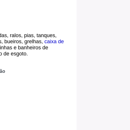
as, ralos, pias, tanques,
s, bueiros, grelhas,
caixa de
inhas e banheiros de
o de esgoto.
ção