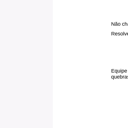
Não cha
Resolve
Equipe 
quebras