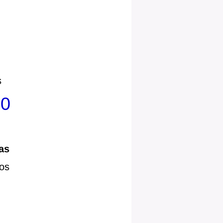
s
00
as
os