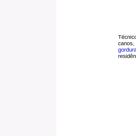
Técnico
canos,
gordur
residên