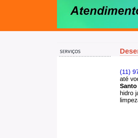
Desen
(11) 9
até vo
Santo
hidro 
limpe