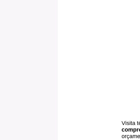
Visita 
compr
orçamen