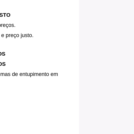
USTO
preços.
e preço justo.
OS
OS
blemas de entupimento em