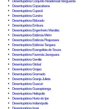
Desentupidora Conjunto Residencial Vanguarda
Desentupidora Copacabana
Desentupidora Cupecê
Desentupidora Cursino
Desentupidora Eldorado
Desentupidora Embura
Desentupidora Engenheiro Marsilac
Desentupidora Estância Mirim
Desentupidora Estância Pirajussara
Desentupidora Estância Tangara
Desentupidora Evangelista de Souza
Desentupidora Fazenda Jaceguara
Desentupidora Gentile
Desentupidora Global
Desentupidora Grajaú
Desentupidora Gramado
Desentupidora Granja Julieta
Desentupidora Guacuri
Desentupidora Guarapiranga
Desentupidora Heliopolis
Desentupidora Horto do Ipe
Desentupidora Indianópolis
Desentupidora Ingai