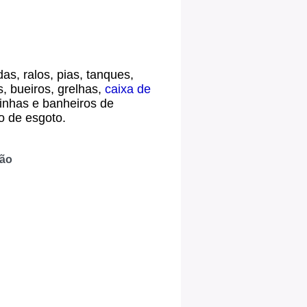
as, ralos, pias, tanques,
s, bueiros, grelhas,
caixa de
inhas e banheiros de
o de esgoto.
ção