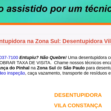
tupidora na Zona Sul: Desentupidora Vi
7037-7100
Entupiu? Não Quebre!
Uma desentupidora c
BRAR TAXA DE VISITA. Chame nossos técnicos enca
nça do Pinhal
na
Zona Sul
de
São Paulo
para desentu
deo inspeção
, caça vazamento, transporte de resíduos 
DESENTUPIDORA
VILA CONSTANÇA