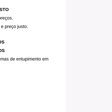
USTO
preços.
e preço justo.
OS
OS
blemas de entupimento em