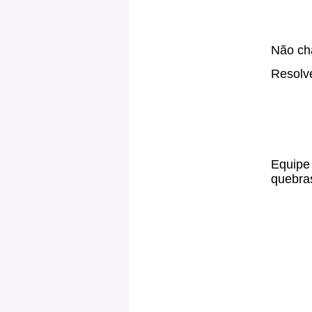
Não cha
Resolve
Equipe 
quebras