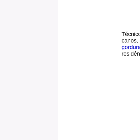
Técnico
canos,
gordur
residên