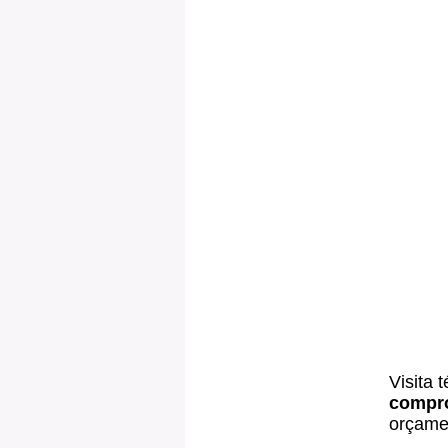
Visita 
compr
orçamen