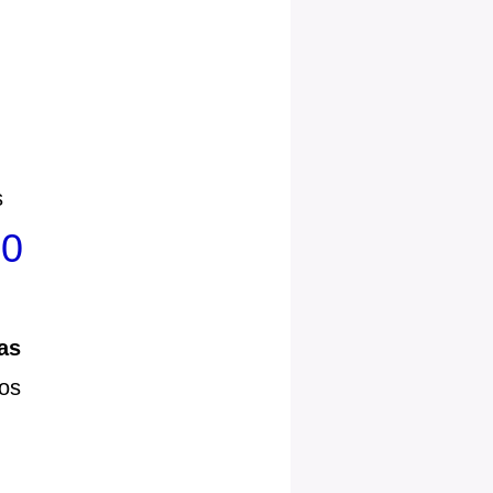
s
00
as
os