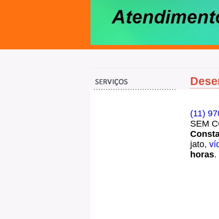
Desen
(11) 9
SEM CO
Consta
jato,
ví
horas
.