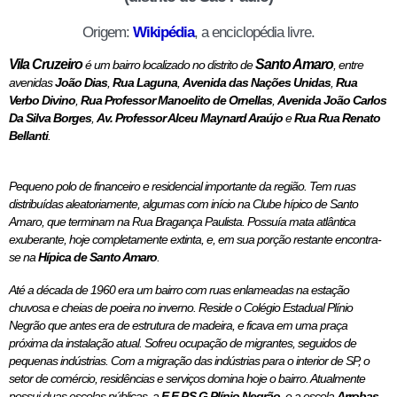
Origem:
Wikipédia
, a enciclopédia livre.
Vila Cruzeiro
Santo Amaro
é um bairro localizado no distrito de
, entre
avenidas
João Dias
,
Rua Laguna
,
Avenida das Nações Unidas
,
Rua
Verbo Divino
,
Rua Professor Manoelito de Ornellas
,
Avenida João Carlos
Da Silva Borges
,
Av. Professor Alceu Maynard Araújo
e
Rua Rua Renato
Bellanti
.
Pequeno polo de financeiro e residencial importante da região. Tem ruas
distribuídas aleatoriamente, algumas com início na Clube hípico de Santo
Amaro, que terminam na Rua Bragança Paulista. Possuía mata atlântica
exuberante, hoje completamente extinta, e, em sua porção restante encontra-
se na
Hípica de Santo Amaro
.
Até a década de 1960 era um bairro com ruas enlameadas na estação
chuvosa e cheias de poeira no inverno. Reside o Colégio Estadual Plínio
Negrão que antes era de estrutura de madeira, e ficava em uma praça
próxima da instalação atual. Sofreu ocupação de migrantes, seguidos de
pequenas indústrias. Com a migração das indústrias para o interior de SP, o
setor de comércio, residências e serviços domina hoje o bairro. Atualmente
possui duas escolas públicas, a
E.E.P.S.G Plínio Negrão
, e a escola
Arrobas