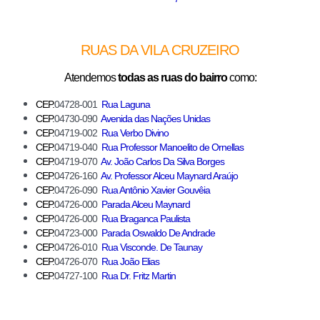
RUAS DA VILA CRUZEIRO
Atendemos
todas as ruas do bairro
como:
CEP.
04728-001
Rua Laguna
CEP.
04730-090
Avenida das Nações Unida
s
CEP.
04719-002
Rua Verbo Divino
CEP.
04719-040
Rua Professor Manoelito de Ornellas
CEP.
04719-070
Av. João Carlos Da Silva Borges
CEP.
04726-160
Av. Professor Alceu Maynard Araújo
CEP.
04726-090
Rua Antônio Xavier Gouvêia
CEP.
04726-000
Parada Alceu Maynard
CEP.
04726-000
Rua Braganca Paulista
CEP.
04723-000
Parada Oswaldo De Andrade
CEP.
04726-010
Rua Visconde. De Taunay
CEP.
04726-070
Rua João Elias
CEP.
04727-100
Rua Dr. Fritz Martin