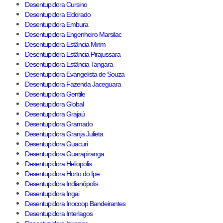
Desentupidora Cursino
Desentupidora Eldorado
Desentupidora Embura
Desentupidora Engenheiro Marsilac
Desentupidora Estância Mirim
Desentupidora Estância Pirajussara
Desentupidora Estância Tangara
Desentupidora Evangelista de Souza
Desentupidora Fazenda Jaceguara
Desentupidora Gentile
Desentupidora Global
Desentupidora Grajaú
Desentupidora Gramado
Desentupidora Granja Julieta
Desentupidora Guacuri
Desentupidora Guarapiranga
Desentupidora Heliopolis
Desentupidora Horto do Ipe
Desentupidora Indianópolis
Desentupidora Ingai
Desentupidora Inocoop Bandeirantes
Desentupidora Interlagos