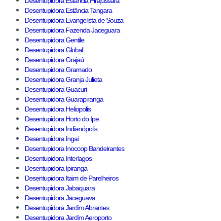
Desentupidora Estância Pirajussara
Desentupidora Estância Tangara
Desentupidora Evangelista de Souza
Desentupidora Fazenda Jaceguara
Desentupidora Gentile
Desentupidora Global
Desentupidora Grajaú
Desentupidora Gramado
Desentupidora Granja Julieta
Desentupidora Guacuri
Desentupidora Guarapiranga
Desentupidora Heliopolis
Desentupidora Horto do Ipe
Desentupidora Indianópolis
Desentupidora Ingai
Desentupidora Inocoop Bandeirantes
Desentupidora Interlagos
Desentupidora Ipiranga
Desentupidora Itaim de Parelheiros
Desentupidora Jabaquara
Desentupidora Jaceguava
Desentupidora Jardim Abrantes
Desentupidora Jardim Aeroporto