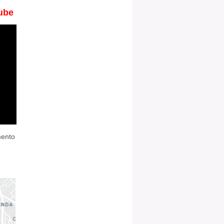
ube
mento