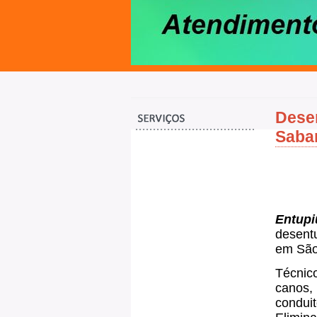
Desen
Saba
E
ntupi
desentu
em São
Técnico
canos, 
condui