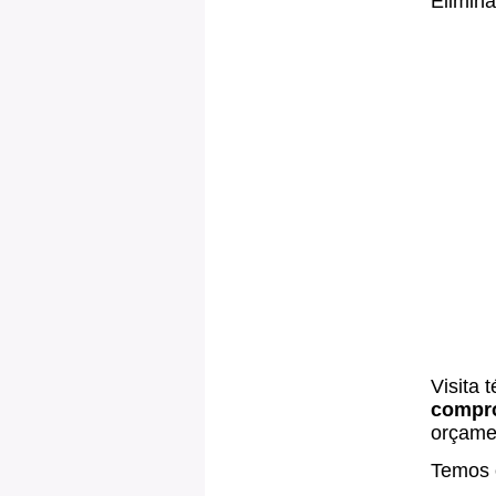
Elimin
Visita 
compr
orçamen
Temos