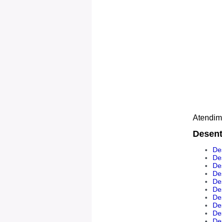
Atendime
Desent
De
De
Des
De
De
De
De
De
De
De