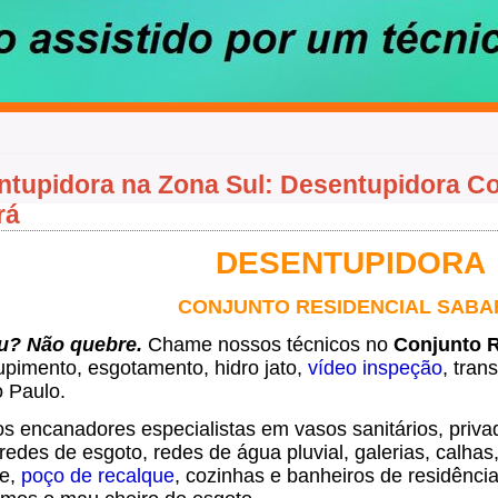
tupidora na Zona Sul: Desentupidora Co
rá
DESENTUPIDORA
CONJUNTO RESIDENCIAL SABA
u? Não quebre.
Chame nossos técnicos no
Conjunto R
pimento, esgotamento, hidro jato,
vídeo inspeção
, tran
 Paulo.
s encanadores especialistas em vasos sanitários, privad
redes de esgoto, redes de água pluvial, galerias, calhas
te,
poço de recalque
, cozinhas e banheiros de residênc