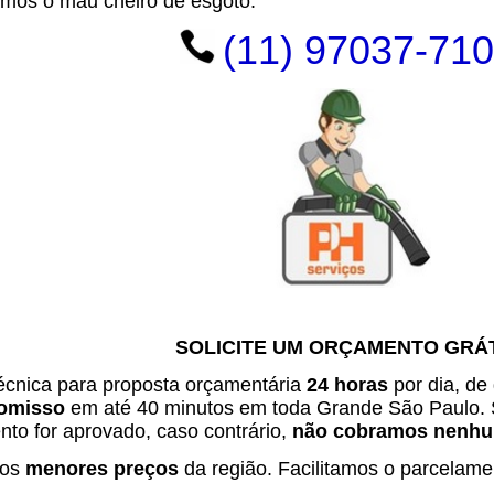
amos o mau cheiro de esgoto.
(11) 97037-71
SOLICITE UM ORÇAMENTO GRÁ
técnica para proposta orçamentária
24 horas
por dia, de
omisso
em até 40 minutos em toda Grande São Paulo. 
to for aprovado, caso contrário,
não cobramos nenhum
 os
menores preços
da região. Facilitamos o parcelame