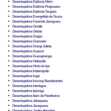
Desentupidora Estância Mirim
Desentupidora Estância Pirajussara
Desentupidora Estância Tangara
Desentupidora Evangelista de Souza
Desentupidora Fazenda Jaceguara
Desentupidora Gentile
Desentupidora Global
Desentupidora Grajaú
Desentupidora Gramado
Desentupidora Granja Julieta
Desentupidora Guacuri
Desentupidora Guarapiranga
Desentupidora Heliopolis
Desentupidora Horto do Ipe
Desentupidora Indianópolis
Desentupidora Ingai
Desentupidora Inocoop Bandeirantes
Desentupidora Interlagos
Desentupidora Ipiranga
Desentupidora Itaim de Parelheiros
Desentupidora Jabaquara
Desentupidora Jaceguava
Desentupidora Jardim Abrantes