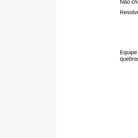
Não cha
Resolve
Equipe 
quebras