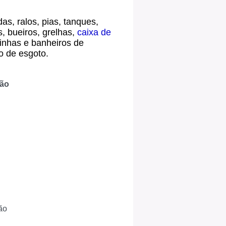
as, ralos, pias, tanques,
s, bueiros, grelhas,
caixa de
inhas e banheiros de
o de esgoto.
ção
ão