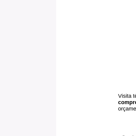
Visita 
compr
orçamen