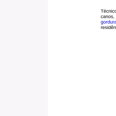
Técnico
canos,
gordur
residên