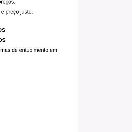
preços.
e preço justo.
OS
OS
blemas de entupimento em