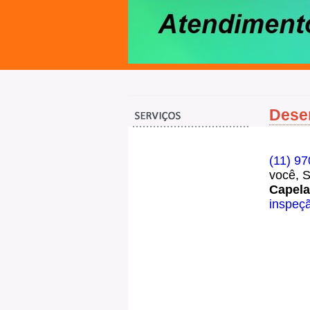
Desen
(11) 9
você, 
Capel
inspeç