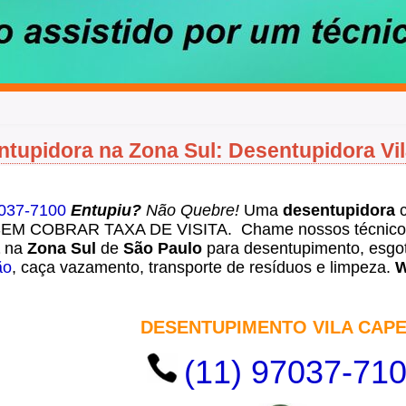
tupidora na Zona Sul: Desentupidora Vi
7037-7100
Entupiu?
Não Quebre!
Uma
desentupidora
c
SEM COBRAR TAXA DE VISITA. Chame nossos técnicos
a
na
Zona Sul
de
São Paulo
para desentupimento, esgot
ão
, caça vazamento, transporte de resíduos e limpeza.
W
DESENTUPIMENTO VILA CAP
(11) 97037-71