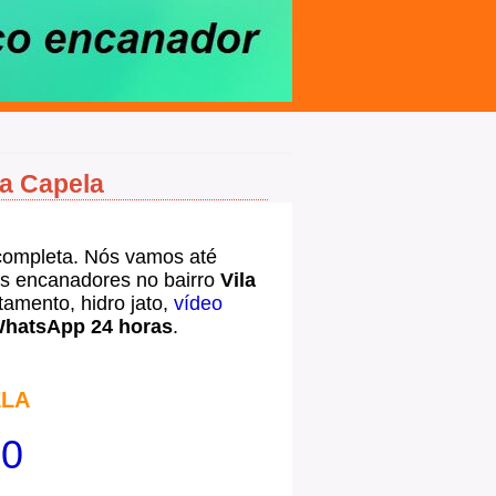
la Capela
ompleta. Nós vamos até
 encanadores no bairro
Vila
amento, hidro jato,
vídeo
hatsApp 24 horas
.
ELA
00