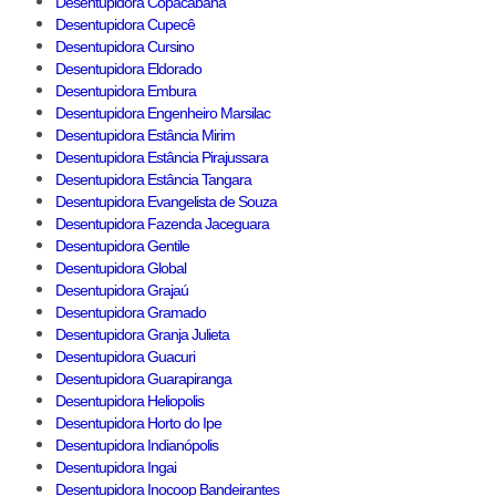
Desentupidora Copacabana
Desentupidora Cupecê
Desentupidora Cursino
Desentupidora Eldorado
Desentupidora Embura
Desentupidora Engenheiro Marsilac
Desentupidora Estância Mirim
Desentupidora Estância Pirajussara
Desentupidora Estância Tangara
Desentupidora Evangelista de Souza
Desentupidora Fazenda Jaceguara
Desentupidora Gentile
Desentupidora Global
Desentupidora Grajaú
Desentupidora Gramado
Desentupidora Granja Julieta
Desentupidora Guacuri
Desentupidora Guarapiranga
Desentupidora Heliopolis
Desentupidora Horto do Ipe
Desentupidora Indianópolis
Desentupidora Ingai
Desentupidora Inocoop Bandeirantes