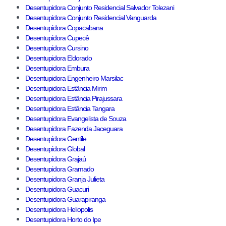
Desentupidora Conjunto Residencial Salvador Tolezani
Desentupidora Conjunto Residencial Vanguarda
Desentupidora Copacabana
Desentupidora Cupecê
Desentupidora Cursino
Desentupidora Eldorado
Desentupidora Embura
Desentupidora Engenheiro Marsilac
Desentupidora Estância Mirim
Desentupidora Estância Pirajussara
Desentupidora Estância Tangara
Desentupidora Evangelista de Souza
Desentupidora Fazenda Jaceguara
Desentupidora Gentile
Desentupidora Global
Desentupidora Grajaú
Desentupidora Gramado
Desentupidora Granja Julieta
Desentupidora Guacuri
Desentupidora Guarapiranga
Desentupidora Heliopolis
Desentupidora Horto do Ipe