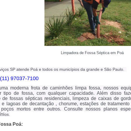
Limpadora de Fossa Séptica em Poá
viços SP atende Poá e todos os municípios da grande e São Paulo.
(11) 97037-7100
ma moderna frota de caminhões limpa fossa, nossos equi
r tipo de fossa, com qualquer capacidade. Além disso fa
e de fossas sépticas residenciais, limpeza de caixas de gor
s e lagoas de decantação , chorume, estações de tratamento 
poços mortos entre outros.
Consulte nossos planos espe
ni
os.
Fossa Poá: