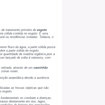
 de tratamento primário de
esgoto
ria sólida contida no esgoto. É uma
ral ou residências isoladas. Todavia, o
nor fluxo da água, a parte sólida possa
obre a parte sólida do esgoto
r quantidade de matéria orgânica pois a
er lançado de volta à natureza, com
 retirada, através de um
caminhão
 zonas rurais.
sição anaeróbica devido a ausência
ilizadas as fossas sépticas que são
o esgoto.
o fundamentais no combate a doenças,
anos diretamente em rios, lagos,
condições de higiene das populações