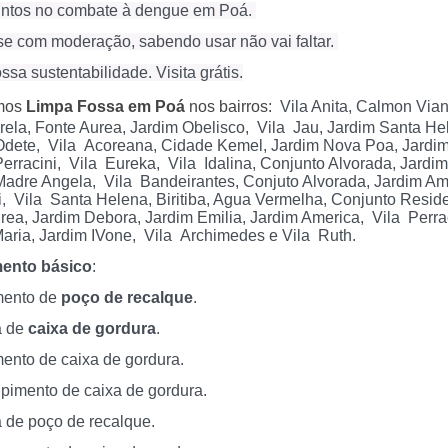
untos no combate à dengue em Poá.
se com moderação, sabendo usar não vai faltar.
ssa sustentabilidade. Visita grátis.
mos
Limpa Fossa em Poá
nos bairros:
Vila Anita, Calmon Via
ela, Fonte Aurea, Jardim Obelisco, Vila Jau, Jardim Santa Hele
Odete, Vila Acoreana, Cidade Kemel, Jardim Nova Poa, Jardim
erracini, Vila Eureka, Vila Idalina, Conjunto Alvorada, Jardi
Madre Angela, Vila Bandeirantes, Conjuto Alvorada, Jardim Ame
i, Vila Santa Helena, Biritiba, Agua Vermelha, Conjunto Reside
ea, Jardim Debora, Jardim Emilia, Jardim America, Vila Perra
aria, Jardim IVone, Vila Archimedes e Vila Ruth.
ento básico
:
mento de
poço de recalque
.
a de
caixa de gordura
.
ento de caixa de gordura.
pimento de caixa de gordura.
 de poço de recalque.