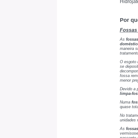
Hidrojat
Por qu
Fossas 
As
fossa
doméstic
maneira si
tratament
O esgoto 
se deposit
decompond
fossa rem
menor pre
Devido a 
limpa-fos
Numa
fos
quase tota
No tratam
unidades 
As
fossa
vermisose
nascente 