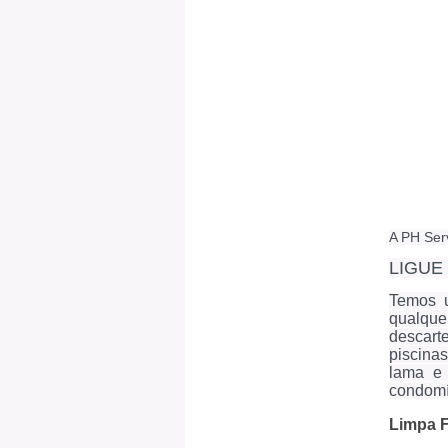
A PH Ser
LIGUE
Temos u
qualque
descart
piscina
lama e 
condomí
Limpa 