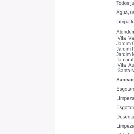
Todos j
Água, u
Limpa fo
Atende
Vila Var
Jardim 
Jardim P
Jardim 
Itamarat
Vila Aur
Santa M
Saneam
Esgota
Limpez
Esgotam
Desentu
Limpeza