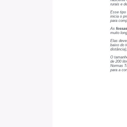
rurais e d
Esse tipo 
inicia o p
para compl
As
fossas
muito lon
Elas deve
baixo do t
distância
O tamanh
de 200 lit
Normas Té
para a co