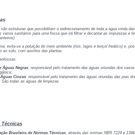
sas
 são estruturas que possibilitam o redirecionamento de toda a água vinda das
 vasos sanitários para uma fossa que irá filtrar e decantar as impurezas e 
anteiros).
a, evita-se a poluição do meio ambiente (rios, lagos e lençol freático) e, pos
o ao solo, com auxílios das plantas.
biofossas:
e Águas Negras
: responsável pelo tratamento das águas oriundas dos vasos 
gânica;
 Águas Cinzas
: responsável pelo tratamento das águas oriundas das pias do
. São todas as águas de limpezas.
 Técnicas
ção Brasileira de Normas Técnicas
, através das normas NBR 7229 e 1396