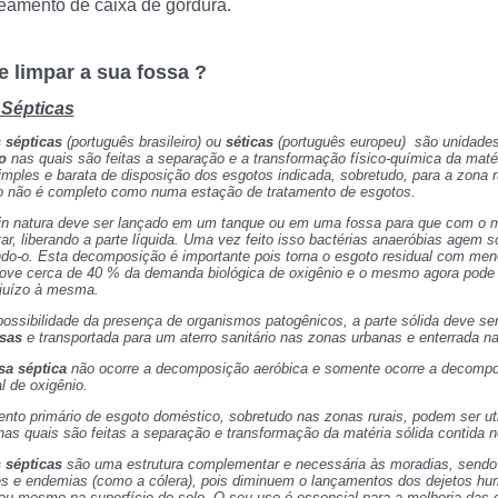
eamento de caixa de gordura.
e limpar a sua fossa ?
Sépticas
s sépticas
(português brasileiro) ou
séticas
(português europeu) são unidades
o
nas quais são feitas a separação e a transformação físico-química da maté
mples e barata de disposição dos esgotos indicada, sobretudo, para a zona ru
o não é completo como numa estação de tratamento de esgotos.
in natura deve ser lançado em um tanque ou em uma fossa para que com o me
ar, liberando a parte líquida. Uma vez feito isso bactérias anaeróbias agem s
o-o. Esta decomposição é importante pois torna o esgoto residual com meno
ove cerca de 40 % da demanda biológica de oxigênio e o mesmo agora pode s
juízo à mesma.
possibilidade da presença de organismos patogênicos, a parte sólida deve ser
sas
e transportada para um aterro sanitário nas zonas urbanas e enterrada na
sa séptica
não ocorre a decomposição aeróbica e somente ocorre a decompo
l de oxigênio.
ento primário de esgoto doméstico, sobretudo nas zonas rurais, podem ser ut
nas quais são feitas a separação e transformação da matéria sólida contida n
s sépticas
são uma estrutura complementar e necessária às moradias, send
s e endemias (como a cólera), pois diminuem o lançamentos dos dejetos hum
ou mesmo na superfície do solo. O seu uso é essencial para a melhoria das 