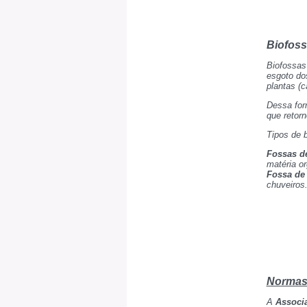
Biofos
Biofossas
esgoto dos
plantas (c
Dessa form
que retorn
Tipos de 
Fossas d
matéria or
Fossa de
chuveiros
Normas
A
Associa