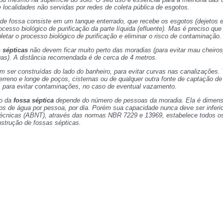
e localidades não servidas por redes de coleta pública de esgotos.
de fossa consiste em um tanque enterrado, que recebe os esgotos (dejetos e 
rocesso biológico de purificação da parte líquida (efluente). Mas é preciso que
etar o processo biológico de purificação e eliminar o risco de contaminação.
 sépticas
não devem ficar muito perto das moradias (para evitar mau cheiros
gas). A distância recomendada é de cerca de 4 metros.
m ser construídas do lado do banheiro, para evitar curvas nas canalizações
erreno e longe de poços, cisternas ou de qualquer outra fonte de captação de
), para evitar contaminações, no caso de eventual vazamento.
o da
fossa séptica
depende do número de pessoas da moradia. Ela é dime
ros de água por pessoa, por dia. Porém sua capacidade nunca deve ser inferior
cnicas (ABNT), através das normas NBR 7229 e 13969, estabelece todos o
nstrução de fossas sépticas.