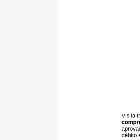
Visita 
compr
aprovad
débito 