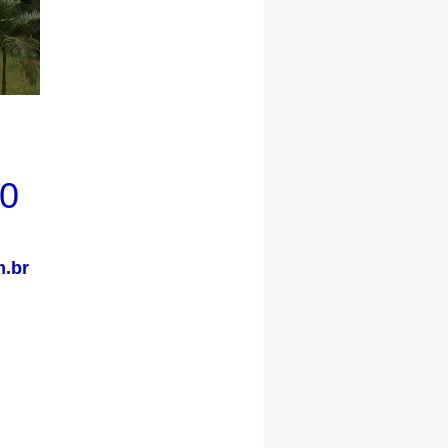
00
.br