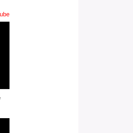
ube
e