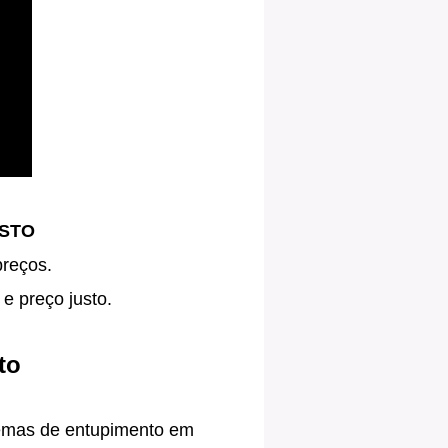
USTO
preços.
e preço justo.
to
blemas de entupimento em