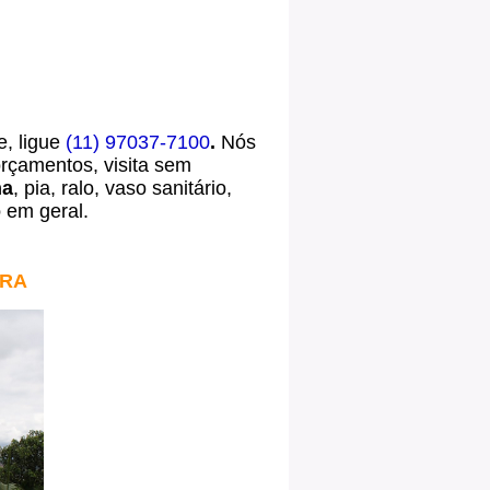
, ligue
(11) 97037-7100
.
Nós
rçamentos, visita sem
ha
, pia, ralo, vaso sanitário,
o
em geral.
ERA