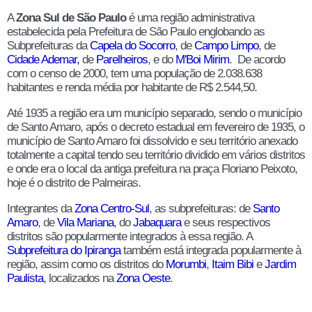
A
Zona Sul de São Paulo
é uma região administrativa
estabelecida pela Prefeitura de São Paulo englobando as
Subprefeituras da
Capela do Socorro
, de
Campo Limpo
, de
Cidade Ademar
,
de
Parelheiros
, e do
M'Boi Mirim
. De acordo
com o censo de 2000, tem uma população de 2.038.638
habitantes e renda média por habitante de R$ 2.544,50.
Até 1935 a região era um município separado, sendo o município
de Santo Amaro, após o decreto estadual em fevereiro de 1935, o
município de Santo Amaro foi dissolvido e seu território anexado
totalmente a capital tendo seu território dividido em vários distritos
e onde era o local da antiga prefeitura na praça Floriano Peixoto,
hoje é o distrito de Palmeiras.
Integrantes da
Zona Centro-Sul
, as subprefeituras: de
Santo
Amaro
, de
Vila Mariana
, do
Jabaquara
e seus respectivos
distritos são popularmente integrados à essa região. A
Subprefeitura do Ipiranga
também está integrada popularmente à
região, assim como os distritos do
Morumbi
,
Itaim Bibi
e
Jardim
Paulista
, localizados na
Zona Oeste
.