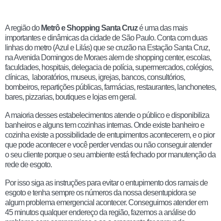
A região do
Metrô e Shopping Santa Cruz
é uma das mais
importantes e dinâmicas da cidade de São Paulo. Conta com duas
linhas do metro (Azul e Lilás) que se cruzão na Estação Santa Cruz,
na Avenida Domingos de Moraes alem de shopping center, escolas,
faculdades, hospitais, delegacia de polícia, supermercados, colégios,
clínicas, laboratórios, museus, igrejas, bancos, consultórios,
bombeiros, repartições públicas, farmácias, restaurantes, lanchonetes,
bares, pizzarias, boutiques e lojas em geral.
A maioria desses estabelecimentos atende o público e disponibiliza
banheiros e alguns tem cozinhas internas. Onde existe banheiro e
cozinha existe a possibilidade de entupimentos acontecerem, e o pior
que pode acontecer e você perder vendas ou não conseguir atender
o seu cliente porque o seu ambiente está fechado por manutenção da
rede de esgoto.
Por isso siga as instruções para evitar o entupimento dos ramais de
esgoto e tenha sempre os números da nossa desentupidora se
algum problema emergencial acontecer. Conseguimos atender em
45 minutos qualquer endereço da região, fazemos a análise do